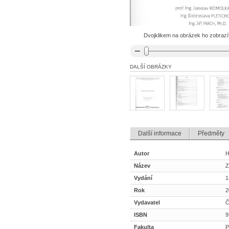
Dvojklikem na obrázek ho zobrazíte
DALŠÍ OBRÁZKY
Další informace
Předměty
Autor
H
Název
Z
Vydání
1
Rok
2
Vydavatel
Č
ISBN
9
Fakulta
P