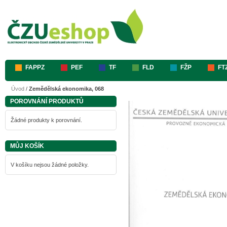
FAPPZ
PEF
TF
FLD
FŽP
FT
Úvod
/
Zemědělská ekonomika, 068
POROVNÁNÍ PRODUKTŮ
Žádné produkty k porovnání.
MŮJ KOŠÍK
V košíku nejsou žádné položky.