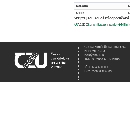
Katedra
K
Obor
U
Skripta jsou součástí doporučené 
AFA62E Ekonomika zahradnictví-Mělník
Česká zemědělská univerzita
Knihovna ČZU
Kamýcká 129
165 00 Praha 6 - Suchdol
IČO: 604 607 09
DIČ: CZ604 607 09