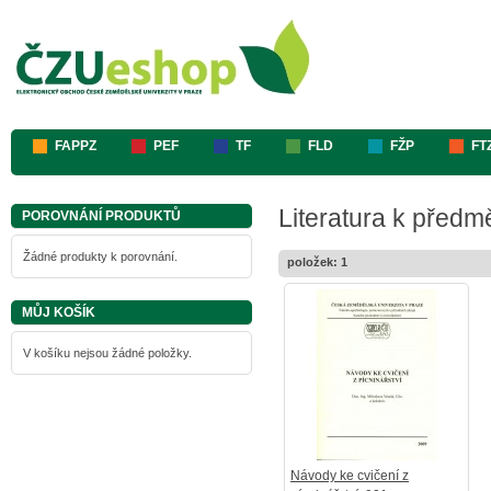
FAPPZ
PEF
TF
FLD
FŽP
FT
Literatura k předm
POROVNÁNÍ PRODUKTŮ
Žádné produkty k porovnání.
položek: 1
MŮJ KOŠÍK
V košíku nejsou žádné položky.
Návody ke cvičení z