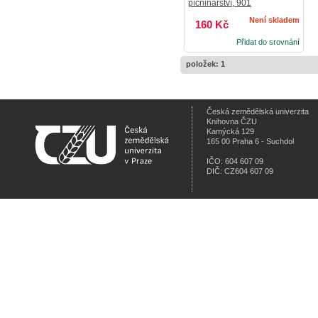
pícninářství, 901
Není skladem
160 Kč
Přidat do srovnání
položek: 1
Česká zemědělská univerzita
Knihovna ČZU
Kamýcká 129
165 00 Praha 6 - Suchdol
IČO: 604 607 09
DIČ: CZ604 607 09