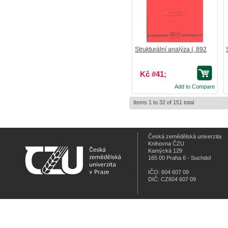
Strukturální analýza I, 892
Kč #41;
Add to Compare
Items 1 to 32 of 151 total
Česká zemědělská univerzita
Knihovna ČZU
Kamýcká 129
165 00 Praha 6 - Suchdol
IČO: 604 607 09
DIČ: CZ604 607 09