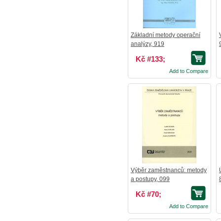
Základní metody operační
analýzy, 919
Kč #133;
Add to Compare
Výběr zaměstnanců: metody
a postupy, 099
Kč #70;
Add to Compare