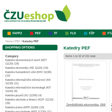
FAPPZ
PEF
TF
FLD
FŽP
FT
Home
/
PEF
/
Katedry PEF
Katedry PEF
SHOPPING OPTIONS
Category
Items 1 to 32 of 151 total
Katedra ekonomických teorií (KET
11120)
(18)
Katedra ekonomiky (KE 11110)
(19)
Katedra humanitních věd (KHV 11190)
(10)
Katedra informačního inženýrství (KII
11130)
(11)
Katedra informačních technologií (KIT
11150)
(8)
Katedra jazyků (KJ 11200)
(4)
Katedra obchodu a financí (KOF 11210)
(26)
Zemědělská ekonomika, 068
Katedra práva (KPR 11180)
(10)
Katedra psychologie (KPS 11220)
(11)