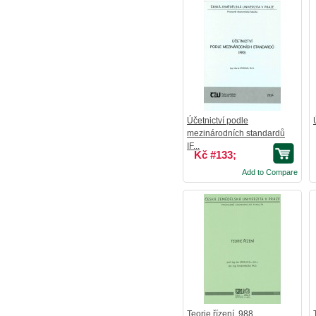
Účetnictví podle
mezinárodních standardů
IF...
Kč #133;
Add to Compare
Teorie řízení, 988