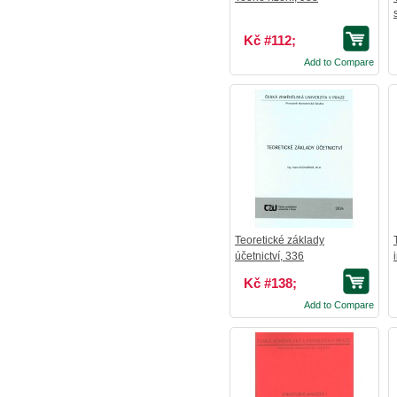
Kč #112;
Add to Compare
Teoretické základy
účetnictví, 336
Kč #138;
Add to Compare