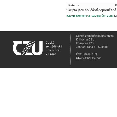
Katedra
Skripta jsou součástí doporučené 
IUI07E Ekonomika rozvojových zemí
(2
Česká zemědělská univerzita
Knihovna ČZU
Kamýcká 129
165 00 Praha 6 - Suchdol
IČO: 604 607 09
DIČ: CZ604 607 09