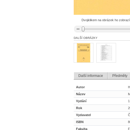
Dvojklikem na obrázek ho zobrazíte
DALŠÍ OBRÁZKY
Další informace
Předměty
Autor
H
Název
M
Vydání
1
Rok
2
Vydavatel
Č
ISBN
8
Fakulta
F