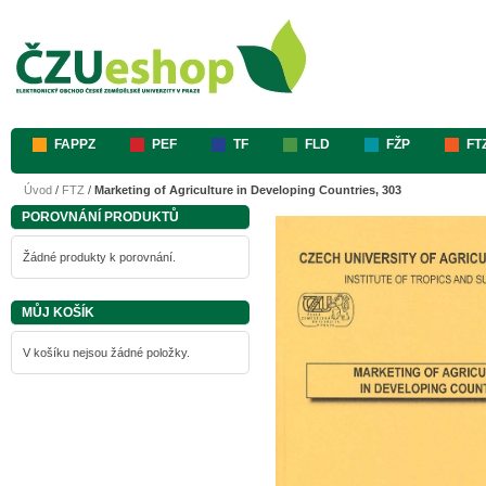
FAPPZ
PEF
TF
FLD
FŽP
FT
Úvod
/
FTZ
/
Marketing of Agriculture in Developing Countries, 303
POROVNÁNÍ PRODUKTŮ
Žádné produkty k porovnání.
MŮJ KOŠÍK
V košíku nejsou žádné položky.