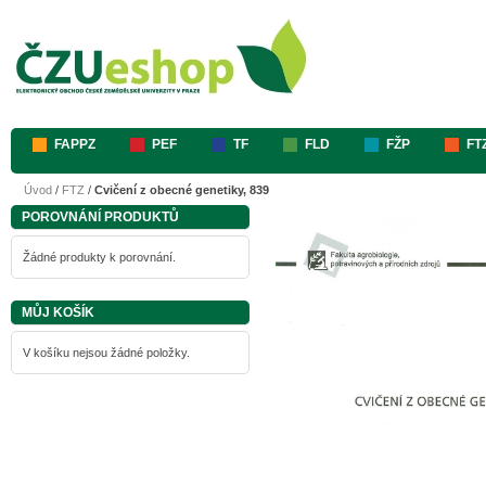
FAPPZ
PEF
TF
FLD
FŽP
FT
Úvod
/
FTZ
/
Cvičení z obecné genetiky, 839
POROVNÁNÍ PRODUKTŮ
Žádné produkty k porovnání.
MŮJ KOŠÍK
V košíku nejsou žádné položky.