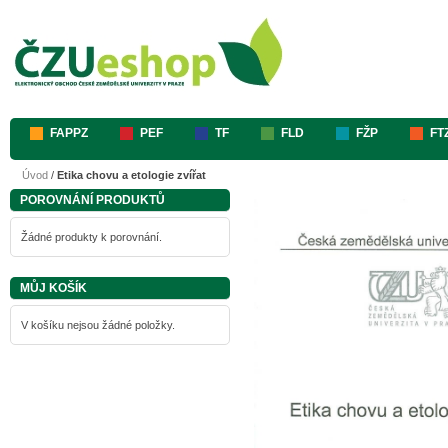
FAPPZ
PEF
TF
FLD
FŽP
FT
Úvod
/
Etika chovu a etologie zvířat
POROVNÁNÍ PRODUKTŮ
Žádné produkty k porovnání.
MŮJ KOŠÍK
V košíku nejsou žádné položky.