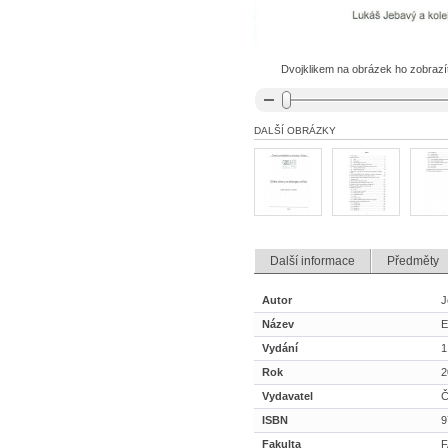
Dvojklikem na obrázek ho zobrazíte
DALŠÍ OBRÁZKY
Další informace
Předměty
Autor
J
Název
E
Vydání
1
Rok
2
Vydavatel
Č
ISBN
9
Fakulta
F