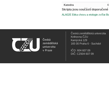
Katedra
Skripta jsou součástí doporučené 
ALA02E Etika chovu a etologie zvířat Bc
Česká zemědělská univerzita
Knihovna ČZU
Kamýcká 129
165 00 Praha 6 - Suchdol
IČO: 604 607 09
DIČ: CZ604 607 09