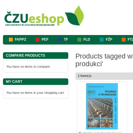
FAPPZ
PEF
TF
FLD
FŽP
FT
Products tagged wi
COMPARE PRODUCTS
produkci'
You have no items to compare.
1 Item(s)
MY CART
You have no items in your shopping cart.