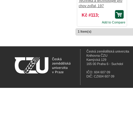
Technika a technologie pro
chov zvířat, 197
Kč #113;
Add to Compare
1 Item(s)
Česká zemědělská univerzita
Knihovna ČZU
Kamýcká 129
165 00 Praha 6 - Suchdol
IČO: 604 607 09
DIČ: CZ604 607 09