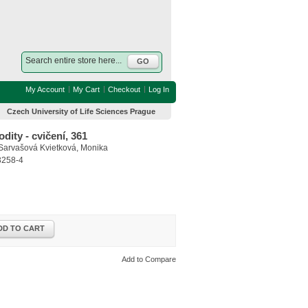
GO
My Account
My Cart
Checkout
Log In
Czech University of Life Sciences Prague
ity - cvičení, 361
 Sarvašová Kvietková, Monika
3258-4
DD TO CART
Add to Compare