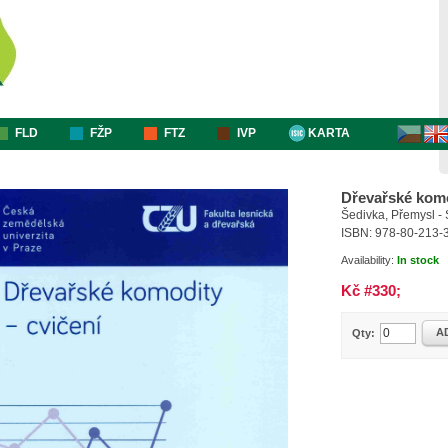
FLD
FŽP
FTZ
IVP
KARTA
Dřevařské komod
Šedivka, Přemysl -
ISBN: 978-80-213-
Availability:
In stock
Kč #330;
A
Qty: