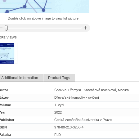
Double click on above image to view full picture
ORE VIEWS
Additional Information
Product Tags
Autor
Šedivka, Přemysl - Sarvašová Kvietková, Monika
Název
Dřevařské komodity - cvičení
Volume
1. vyd.
Year
2022
Publisher
Česká zemědělská univerzita v Praze
ISBN
978-80-213-3258-4
Fakulta
FLD