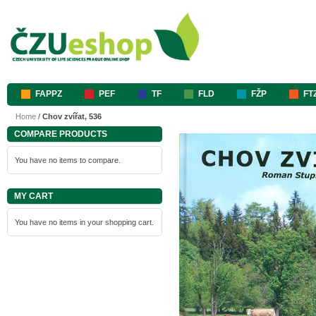
FAPPZ
PEF
TF
FLD
FŽP
FT
Home
/
Chov zvířat, 536
COMPARE PRODUCTS
You have no items to compare.
MY CART
You have no items in your shopping cart.