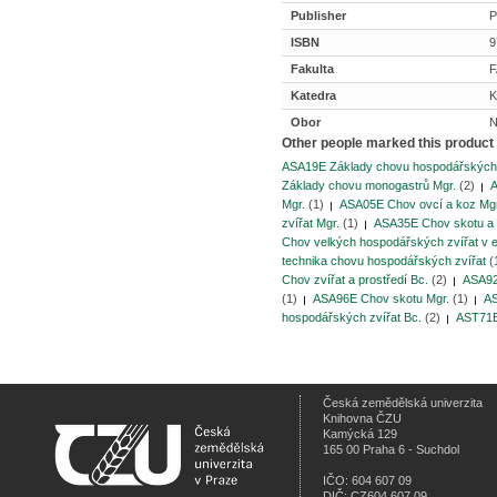
Publisher
P
ISBN
9
Fakulta
F
Katedra
K
Obor
N
Other people marked this product 
ASA19E Základy chovu hospodářských 
Základy chovu monogastrů Mgr.
(2)
A
Mgr.
(1)
ASA05E Chov ovcí a koz Mgr
zvířat Mgr.
(1)
ASA35E Chov skotu a 
Chov velkých hospodářských zvířat v 
technika chovu hospodářských zvířat
(
Chov zvířat a prostředí Bc.
(2)
ASA92
(1)
ASA96E Chov skotu Mgr.
(1)
AS
hospodářských zvířat Bc.
(2)
AST71E
Česká zemědělská univerzita
Knihovna ČZU
Kamýcká 129
165 00 Praha 6 - Suchdol
IČO: 604 607 09
DIČ: CZ604 607 09